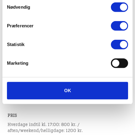
Samtykkevalg
Da Viborg brændte
Nødvendig
Præferencer
Mærk varmen fra historiens gløder - en dramatisk
byvandring om Viborgs katastrofale brand i 1726. På få
timer blev en lille glød forvandlet til et altødelæggende
Statistik
inferno. I løbet af 34 timer stod himlen rød over byen, og
Viborg blev reduceret til sod og ruiner.
På denne guidede tur følger vi sporene efter den store
Marketing
brand, der for cirka 300 år siden ændrede Viborgs
historie. Blandt flammernes ofre var mere end 149 huse,
Domkirken, Søndre Sogns Kirke, Bispegården,
Sortebrødre Kirke og Rådhuset. Undervejs bevæger vi os
OK
gennem de gader, hvor familier mistede alt, og hvor der
udspillede sig en dramatisk kamp for at redde byen.
PRIS
Hverdage indtil kl. 17:00: 800 kr. /
aften/weekend/helligdage: 1200 kr.