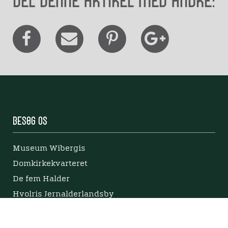
Del denne artikel med andre:
Besøg os
Museum Wibergis
Domkirkekvarteret
De fem Halder
Hvolris Jernalderlandsby
E' Bindstouw