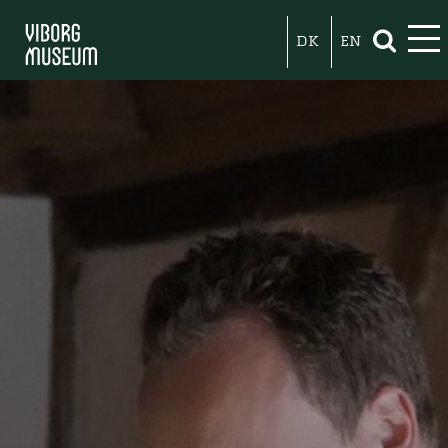
DK
EN