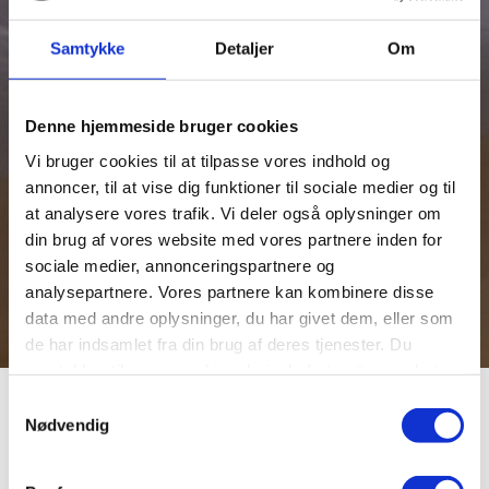
Samtykke
Detaljer
Om
Denne hjemmeside bruger cookies
Vi bruger cookies til at tilpasse vores indhold og
annoncer, til at vise dig funktioner til sociale medier og til
at analysere vores trafik. Vi deler også oplysninger om
din brug af vores website med vores partnere inden for
sociale medier, annonceringspartnere og
analysepartnere. Vores partnere kan kombinere disse
data med andre oplysninger, du har givet dem, eller som
de har indsamlet fra din brug af deres tjenester. Du
samtykker til vores cookies, hvis du fortsætter med at
anvende vores hjemmeside.
Tag på gådejagten Niels
Samtykkevalg
Nødvendig
Bugges Forbandelse med hele