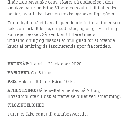
finde Den Mystiske Grav. I kører på opdagelse i den
smukke natur omkring Viborg og skal ud til i alt seks
poster, hvor I skal løse en række børnevenlige gåder.
Turen byder på et hav af spændende fortidsminder som
f.eks. en forladt kirke, en jættestue, og en grav så lang
som øjet rækker. Så vær klar til flere timers
underholdning og masser af mulighed for at brænde
krudt af omkring de fascinerende spor fra fortiden.
HVORNÅR:
1. april
- 31. oktober 2026
VARIGHED:
Ca. 3 timer
PRIS:
Voksne: 60 kr. / Børn: 40 kr.
AFHENTNING:
Gådehæftet afhentes på V
iborg
Hovedbibliotek.
Husk at fremvise billet ved afhentning.
TILGÆNGELIGHED
Turen er ikke egnet til gangbesværede.