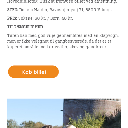
Hovedbibliotek.
Husk at fremvise billet ved afhentning.
STED:
De fem Halder, R
avnsbjergvej
71, 8800 Viborg.
PRIS:
Voksne: 60 kr. / Børn: 40 kr.
TILGÆNGELIGHED
Turen kan med god vilje gennemføres med en klapvogn,
men er i
kke velegnet til gangbesværede, da det er et
kuperet område med grusstier, skov og gangbroer.