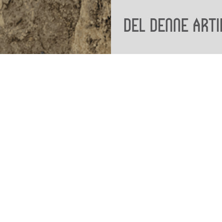
Del denne arti
Viden
Tilgæng
Nyere tid
Tilgæng
Samlingen på Viborg
Museum
Publikationer
org
Projekter og netværk
Arkæologi