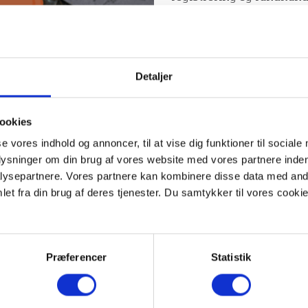
Stillingerne er på fuld t
2026.
Vi kan tilbyde dig:
Detaljer
• en interessant arkæolo
opgaver
• et godt fagligt og socia
ookies
Vi forventer af dig
se vores indhold og annoncer, til at vise dig funktioner til sociale
• har en kandidatgrad i a
plysninger om din brug af vores website med vores partnere inden
• har interesse for og er
ysepartnere. Vores partnere kan kombinere disse data med andr
• Evne til at arbejde sel
et fra din brug af deres tjenester. Du samtykker til vores cookie
• har kørekort til personbi
Stillingerne er på 37 time
Løn og ansættelse efter 
Præferencer
Statistik
en acceptabel straffeattes
Eventuelle spørgsmål til s
bevaring Mikkel Kieldse