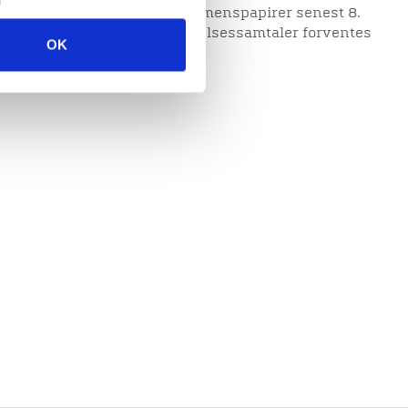
n ansøgning inkl. CV og eksamenspapirer senest 8.
n via linket herunder. Ansættelsessamtaler forventes
OK
ms.