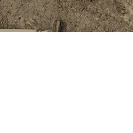
Besøg os
Om Viborg Museum
Museum Wibergis
Kontakt os
Domkirkekvarteret
Museets strategi
De fem Halder
Privatlivspolitik
Hvolris Jernalderlandsby
Bliv medlem af Vib
Museumsforening
E' Bindstouw
Viborg Museums
årsberetning