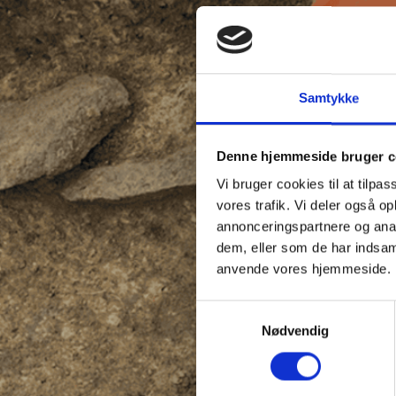
Samtykke
Denne hjemmeside bruger c
Vi bruger cookies til at tilpas
vores trafik. Vi deler også o
annonceringspartnere og anal
dem, eller som de har indsaml
anvende vores hjemmeside.
Samtykkevalg
Nødvendig