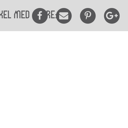
kel med andre:
elighedserklæring
Mød os her
elighed på websitet