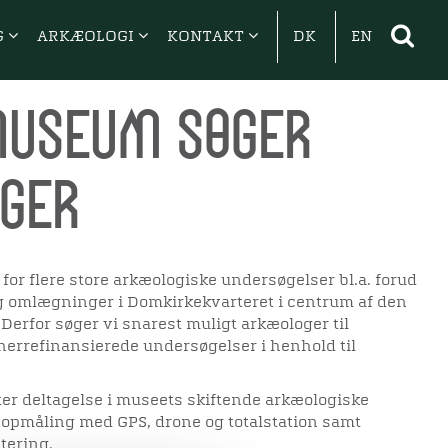
G
ARKÆOLOGI
KONTAKT
DK
EN
Museum søger
ger
or flere store arkæologiske undersøgelser bl.a. forud
g omlægninger i Domkirkekvarteret i centrum af den
Derfor søger vi snarest muligt arkæologer til
herrefinansierede undersøgelser i henhold til
r deltagelse i museets skiftende arkæologiske
opmåling med GPS, drone og totalstation samt
tering.