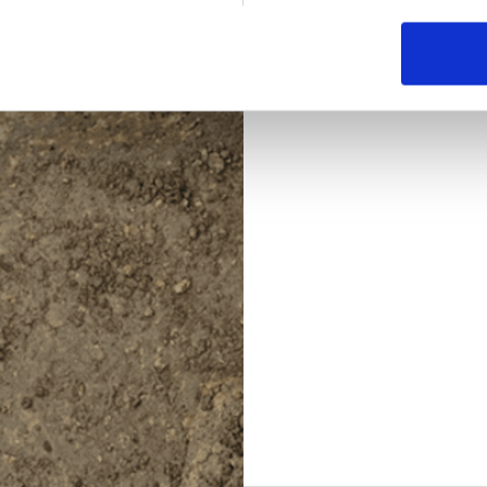
Vi skal have modtaget di
april 2026. Søg stillinge
afholdt i uge 16 over Tea