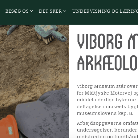
BESØG OS
DET SKER
UNDERVISNING OG LÆRIN
Viborg 
arkæolo
Viborg Museum står over f
for Midtjyske Motorvej o
middelalderlige bykerne. 
deltagelse i museets byg
museumslovens kap. 8.
Arbejdsopgaverne omfatte
undersøgelser, herunder 
registrering og fundhånd