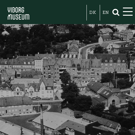
DK
EN