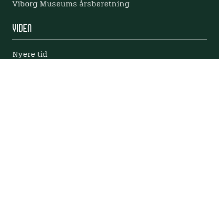
Viborg Museums årsberetning
Viden
Nyere tid
Samlingen på Viborg Museum
Publikationer
Projekter og netværk
Arkæologi
Tilgængelighedserklæring
Tilgængelighed på websitet
Mød os her