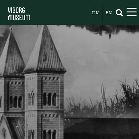
DK
EN