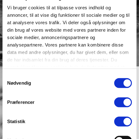
Vi bruger cookies til at tilpasse vores indhold og
annoncer, til at vise dig funktioner til sociale medier og til
at analysere vores trafik. Vi deler også oplysninger om
din brug af vores website med vores partnere inden for
sociale medier, annonceringspartnere og
analysepartnere. Vores partnere kan kombinere disse
data med andre oplysninger, du har givet dem, eller som
de har indsamlet fra din brug af deres tjenester. Du
samtykker til vores cookies, hvis du fortsætter med at
Genealogier af
anvende vores hjemmeside.
Samtykkevalg
bronzealderens gravhøje:
Nødvendig
Familiestruktur, kønsroller
og indvirkningen af slægten på
Præferencer
ældre bronzealders samfund
Ph.d.-projekt 2023-2026
Statistik