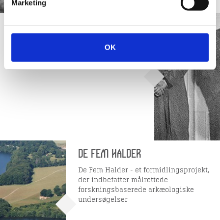
Marketing
De små landsforrædere –
hævn eller reintegration?
OK
Forskningsprojekt 2022-2024 om
landsforræderne efter 2. verdenskrig
De Fem Halder
De Fem Halder - et formidlingsprojekt,
der indbefatter målrettede
forskningsbaserede arkæologiske
undersøgelser