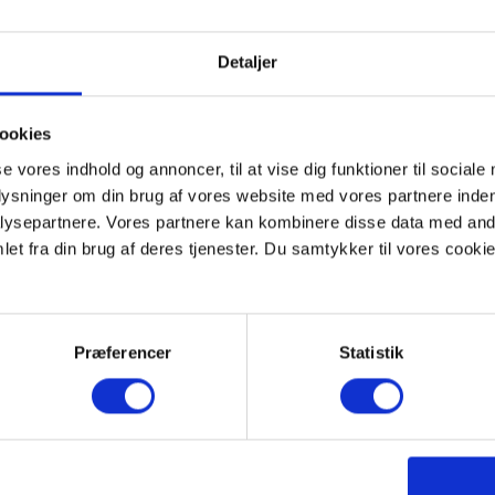
OGI
Detaljer
49 år: Spor
ookies
lig
se vores indhold og annoncer, til at vise dig funktioner til sociale
rke fundet
plysninger om din brug af vores website med vores partnere inden
ysepartnere. Vores partnere kan kombinere disse data med andr
et fra din brug af deres tjenester. Du samtykker til vores cookie
Læs mere
Præferencer
Statistik
LOKALHISTORISK AR
VIBORG
ARKIVET FLYTTE