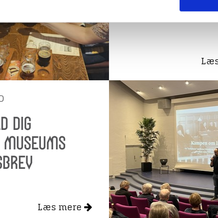
Læ
D
d dig
g Museums
sbrev
Læs mere