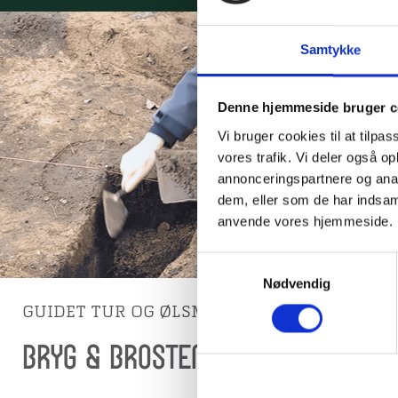
ARKÆOL
Samtykke
Efter 
Denne hjemmeside bruger c
af tid
Vi bruger cookies til at tilpas
træki
vores trafik. Vi deler også o
annonceringspartnere og anal
dem, eller som de har indsaml
anvende vores hjemmeside.
Samtykkevalg
Nødvendig
GUIDET TUR OG ØLSMAGNING
Bryg & Brosten