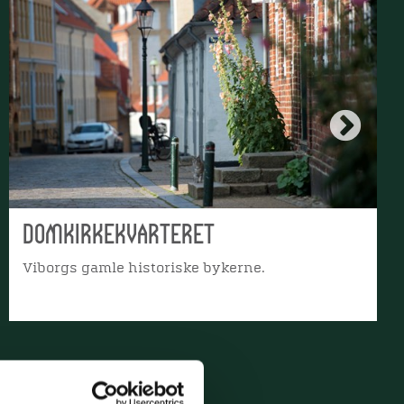
Domkirkekvarteret
Viborgs gamle historiske bykerne.