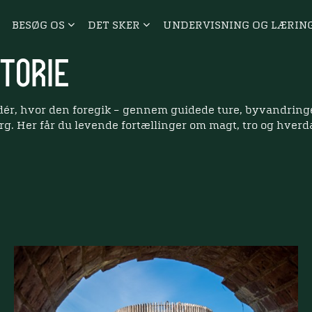
BESØG OS
DET SKER
UNDERVISNING OG LÆRIN
storie
r, hvor den foregik – gennem guidede ture, byvandringer
g. Her får du levende fortællinger om magt, tro og hverda