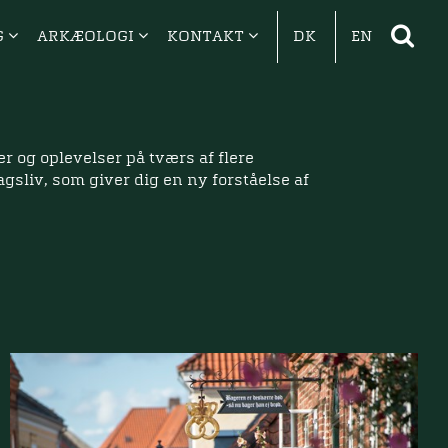
G
ARKÆOLOGI
KONTAKT
DK
EN
 og oplevelser på tværs af flere
gsliv, som giver dig en ny forståelse af