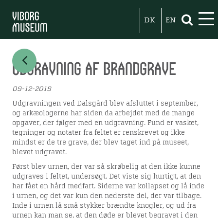
DK
EN
Udgravning af brandgrave
09-12-2019
Udgravningen ved Dalsgård blev afsluttet i september,
og arkæologerne har siden da arbejdet med de mange
opgaver, der følger med en udgravning. Fund er vasket,
tegninger og notater fra feltet er renskrevet og ikke
mindst er de tre grave, der blev taget ind på museet,
blevet udgravet.
Først blev urnen, der var så skrøbelig at den ikke kunne
udgraves i feltet, undersøgt. Det viste sig hurtigt, at den
har fået en hård medfart. Siderne var kollapset og lå inde
i urnen, og det var kun den nederste del, der var tilbage.
Inde i urnen lå små stykker brændte knogler, og ud fra
urnen kan man se, at den døde er blevet begravet i den