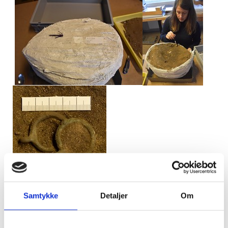
Tv: Brandgraven pakket ind i gips. M: De fine ringe bliver
forsigtigt udgravet. Th: Billede af øskenringene.
Samtykke
Detaljer
Om
Den store brandplet ved siden af havde allerede under
udgravningen afsløret en øskenring, meget lig de to