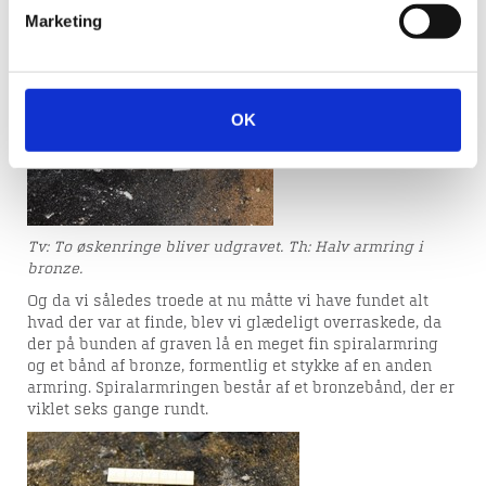
Marketing
MÅNEDENS FUND
Her kan du læse om månedens fund på
OK
Viborg Museum.
Tv: To øskenringe bliver udgravet. Th: Halv armring i
bronze.
Og da vi således troede at nu måtte vi have fundet alt
hvad der var at finde, blev vi glædeligt overraskede, da
ARKÆOLOGI OG LOVEN
der på bunden af graven lå en meget fin spiralarmring
og et bånd af bronze, formentlig et stykke af en anden
armring. Spiralarmringen består af et bronzebånd, der er
Ved byggemodninger, tracégravninger,
viklet seks gange rundt.
råstofindvindinger,
naturgenopretninger og mange andre
jordarbejder, går museet ind i hvert
enkelt tilfælde og vurderer, om der er