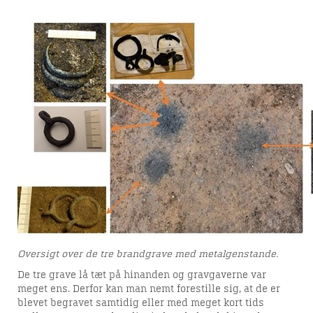
Sct. Mikkels Kirke og Kirkegård forud
for byggeriet af ny psykiatri ved
Søndersøparken.
GÅDEFULDE STENDYNGEGRAVE
Viborg Museum har i 2022 udgravet 42
stendyngegrave fra stenalderen. Læs
om resultaterne her.
Oversigt over de tre brandgrave med metalgenstande.
De tre grave lå tæt på hinanden og gravgaverne var
meget ens. Derfor kan man nemt forestille sig, at de er
blevet begravet samtidig eller med meget kort tids