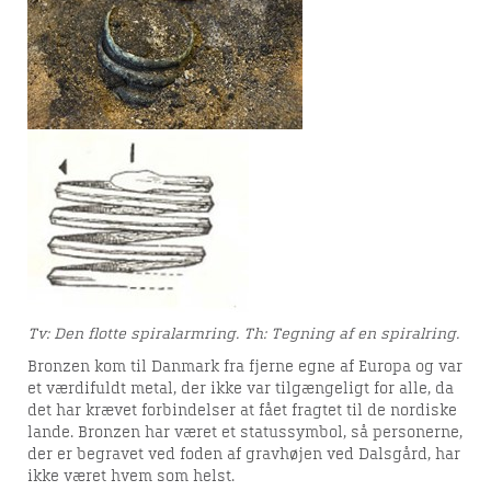
behov for en arkæologisk
forundersøgelse og egentlig
undersøgelse.
DETEKTORBRUG OG DANEFÆ
Genstande fra oldtid, middelalder og
nyere tid har en kulturhistorisk værdi.
Derfor bør du kontakte dit lokale
museum, hvis du mener at have fundet
en genstand, der har en historie at
fortælle. På museet bliver genstanden
vurderet, bestemt og registreret.
Tv: Den flotte spiralarmring. Th: Tegning af en spiralring.
Bronzen kom til Danmark fra fjerne egne af Europa og var
et værdifuldt metal, der ikke var tilgængeligt for alle, da
det har krævet forbindelser at fået fragtet til de nordiske
SCT. MIKKELS KIRKEGÅRD
lande. Bronzen har været et statussymbol, så personerne,
der er begravet ved foden af gravhøjen ved Dalsgård, har
Udgravningen af den middelalderlige
ikke været hvem som helst.