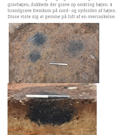
gravhøjen, dukkede der grave op omkring højen. 4
brandgrave fremkom på nord- og sydsiden af højen.
Disse viste sig at gemme på lidt af en overraskelse.
GAARDSDAL DEPOT
Viborg Museum udgravede i 2020 i
samarbejde med finder og
detektorfører Amund Segerhard et
bronzealderdepot med fornemme
kvindesmykker ved Gaardsdal. Her kan
du læse mere om fundet og
resultaterne af undersøgelser i
forbindelse med udgravningen.
UDGRAVNINGEN I ARNBJERG
Forud for byggemodning i den nye
bydel Arnbjerg foretog Viborg Museum
udgravninger i 2018 og 2019. Her på