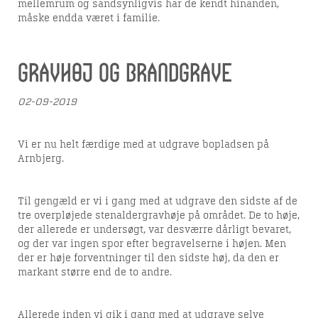
mellemrum og sandsynligvis har de kendt hinanden,
LUNDHØJE
måske endda været i familie.
Viborg Museum har i 2021 foretaget
arkæologiske undersøgelser af
Gravhøj og brandgrave
gravhøjen Lundhøje ved Gullev. Læs
om resultaterne her.
02-09-2019
Vi er nu helt færdige med at udgrave bopladsen på
Arnbjerg.
TOFTUM NÆS
Til gengæld er vi i gang med at udgrave den sidste af de
tre overpløjede stenaldergravhøje på området. De to høje,
Viborg Museum har nu foretaget nye
der allerede er undersøgt, var desværre dårligt bevaret,
undersøgelser på Toftum Næs.
og der var ingen spor efter begravelserne i højen. Men
der er høje forventninger til den sidste høj, da den er
markant større end de to andre.
Allerede inden vi gik i gang med at udgrave selve