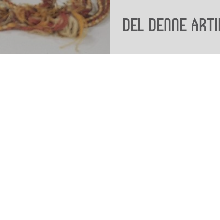
Del denne arti
Viden
Tilgæng
Nyere tid
Tilgæng
Samlingen på Viborg
Museum
Publikationer
org
Projekter og netværk
Arkæologi