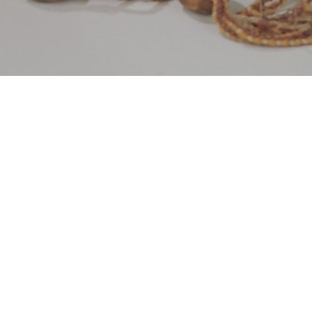
Besøg os
Om Viborg Museum
Museum Wibergis
Kontakt os
Domkirkekvarteret
Museets strategi
De fem Halder
Privatlivspolitik
Hvolris Jernalderlandsby
Bliv medlem af Vib
Museumsforening
E' Bindstouw
Viborg Museums
årsberetning