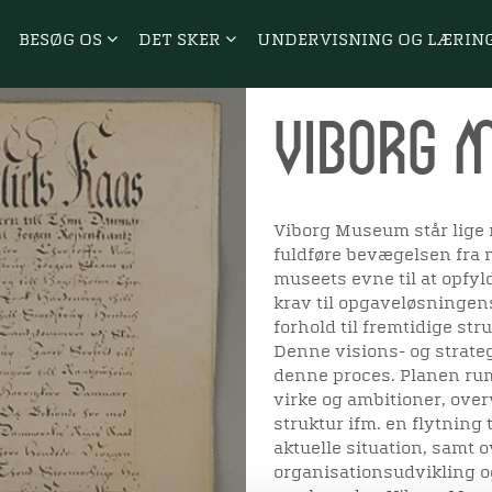
BESØG OS
DET SKER
UNDERVISNING OG LÆRIN
Viborg 
Viborg Museum står lige 
fuldføre bevægelsen fra 
museets evne til at opfy
krav til opgaveløsningens
forhold til fremtidige str
Denne visions- og strate
denne proces. Planen ru
virke og ambitioner, ov
struktur ifm. en flytning 
aktuelle situation, samt
organisationsudvikling og