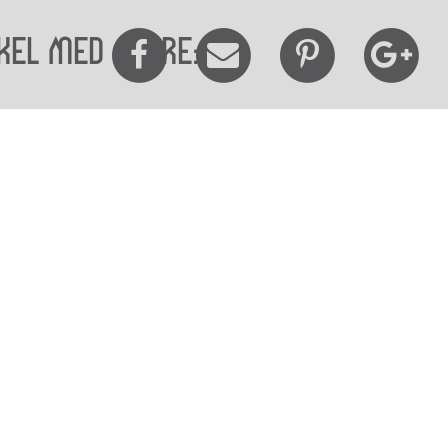
kel med andre:
elighedserklæring
Mød os her
elighed på websitet