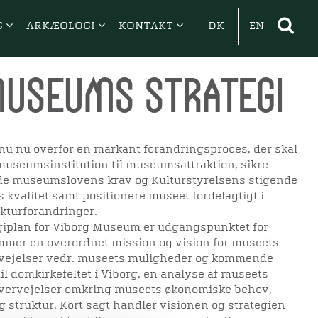
G
ARKÆOLOGI
KONTAKT
DK
EN
Museums strategi
nu nu overfor en markant forandringsproces, der skal
museumsinstitution til museumsattraktion, sikre
lde museumslovens krav og Kulturstyrelsens stigende
 kvalitet samt positionere museet fordelagtigt i
ukturforandringer.
giplan for Viborg Museum er udgangspunktet for
mmer en overordnet mission og vision for museets
ervejelser vedr. museets muligheder og kommende
til domkirkefeltet i Viborg, en analyse af museets
 overvejelser omkring museets økonomiske behov,
 struktur. Kort sagt handler visionen og strategien