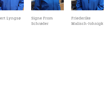
ert Lyngsø
Signe From
Friederike
Schrøder
Malisch-Johnigk
elighedserklæring
Mød os her
kel med andre:
elighed på websitet