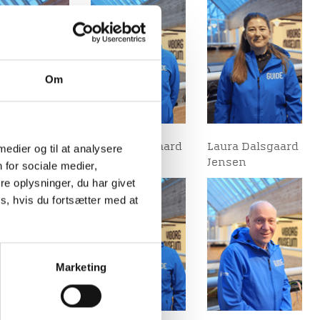
Om
per Thomsen
Jann Ribergaard
Laura Dalsgaard
 medier og til at analysere
Jensen
 for sociale medier,
e oplysninger, du har givet
s, hvis du fortsætter med at
Marketing