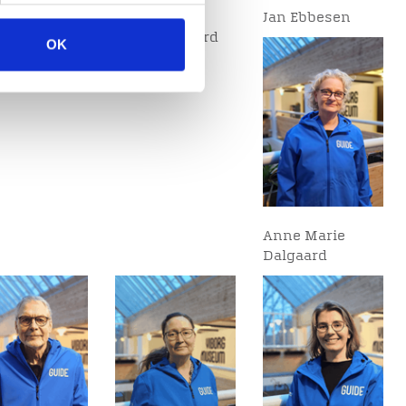
e Skov-
Christian
Jan Ebbesen
sen
Bennedsgaard
OK
Anne Marie
Dalgaard