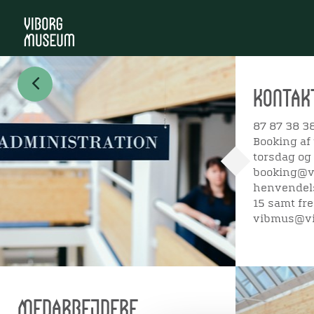
KONTAK
87 87 38 3
Booking af 
torsdag og 
booking@vi
henvendels
15 samt fre
vibmus@vi
MEDARBEJDERE