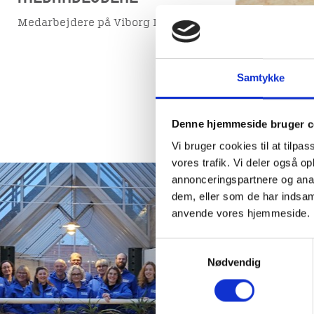
Medarbejdere på Viborg Museum
Samtykke
Denne hjemmeside bruger c
Vi bruger cookies til at tilpas
vores trafik. Vi deler også o
annonceringspartnere og anal
dem, eller som de har indsaml
GUIDER
anvende vores hjemmeside.
Vores dygti
Samtykkevalg
give dig e
Nødvendig
oplevelse