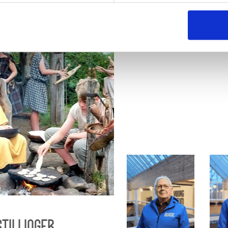
Kristian Høj
Mett
Søndergaard
Jen
STILLINGER