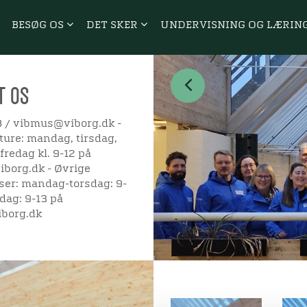
BESØG OS
DET SKER
UNDERVISNING OG LÆRIN
T OS
8 / vibmus@viborg.dk -
ture: mandag, tirsdag,
fredag kl. 9-12 på
borg.dk - Øvrige
er: mandag-torsdag: 9-
dag: 9-13 på
borg.dk