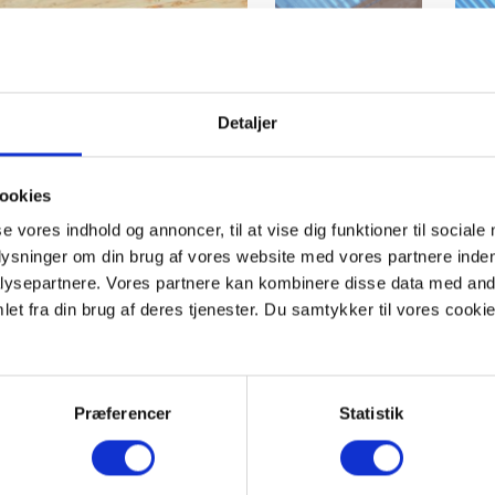
Detaljer
ookies
Annette
Kas
se vores indhold og annoncer, til at vise dig funktioner til sociale
Troelsen
plysninger om din brug af vores website med vores partnere inden
ysepartnere. Vores partnere kan kombinere disse data med andr
et fra din brug af deres tjenester. Du samtykker til vores cookie
ge guider står klar til at
n levende og nærværende
Præferencer
Statistik