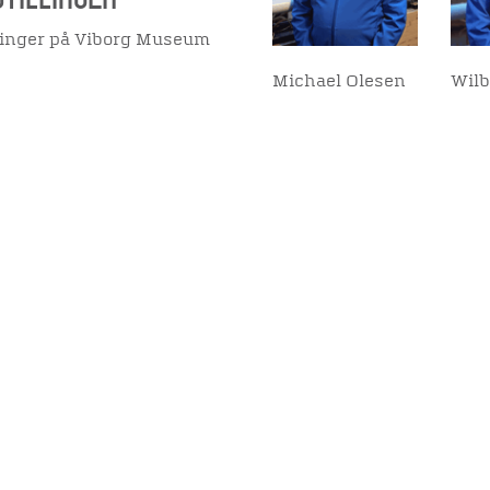
llinger på Viborg Museum
Michael Olesen
Wilb
Viden
Tilgæng
Del denne arti
Nyere tid
Tilgæng
Samlingen på Viborg
Museum
Publikationer
org
Projekter og netværk
Arkæologi