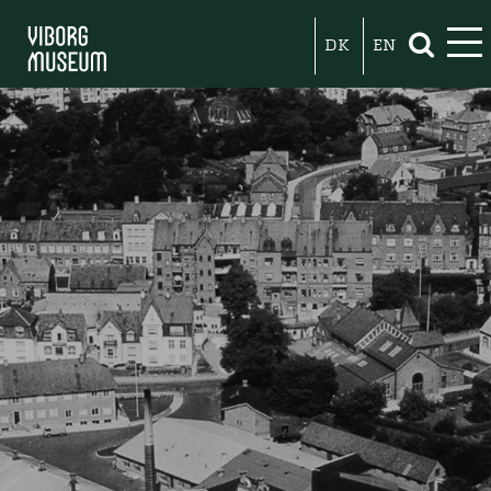
DK
EN