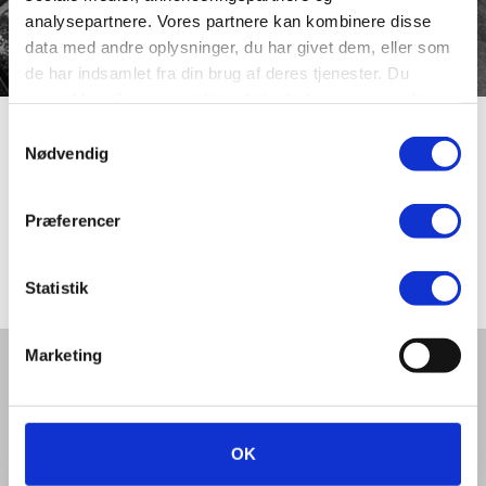
analysepartnere. Vores partnere kan kombinere disse
data med andre oplysninger, du har givet dem, eller som
de har indsamlet fra din brug af deres tjenester. Du
samtykker til vores cookies, hvis du fortsætter med at
anvende vores hjemmeside.
Samtykkevalg
Engelmands Gyde
Nødvendig
Præferencer
Engelmands Gyde findes på kortet fra 1795. I dag hedder
gyden Sct. Nikolaj Gade.
Statistik
Marketing
Del denne artikel med andre:
OK