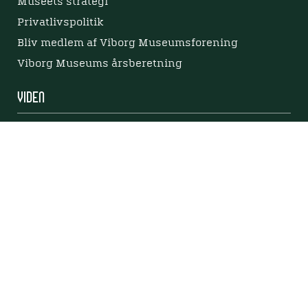
Museets strategi
Privatlivspolitik
Bliv medlem af Viborg Museumsforening
Viborg Museums årsberetning
Viden
Nyere tid
Samlingen på Viborg Museum
Publikationer
Projekter og netværk
Arkæologi
Tilgængelighedserklæring
Tilgængelighed på websitet