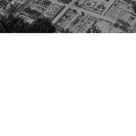
Besøg os
Om Viborg Museum
Museum Wibergis
Kontakt os
Domkirkekvarteret
Museets strategi
De fem Halder
Privatlivspolitik
Hvolris Jernalderlandsby
Bliv medlem af Vib
Museumsforening
E' Bindstouw
Viborg Museums
årsberetning