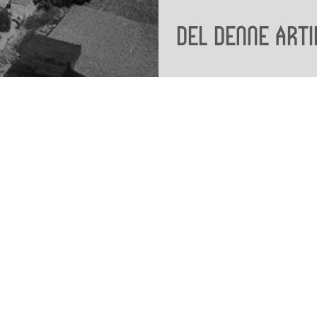
Del denne arti
Viden
Tilgæng
Nyere tid
Tilgæng
Samlingen på Viborg
Museum
Publikationer
org
Projekter og netværk
Arkæologi