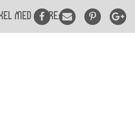
kel med andre:
elighedserklæring
Mød os her
elighed på websitet