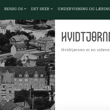
BESØG OS
DET SKER
UNDERVISNING OG LÆRIN
Hvidtjørn
Hvidtjørnen er en sidevej