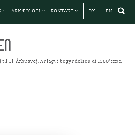
G
ARKÆOLOGI
KONTAKT
DK
EN
en
 til Gl. Århusvej. Anlagt i begyndelsen af 1980’erne.