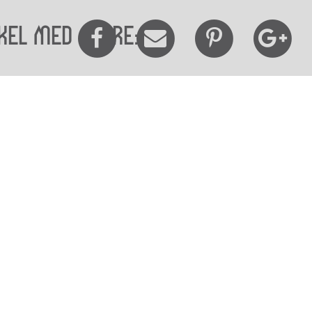
kel med andre:
elighedserklæring
Mød os her
elighed på websitet