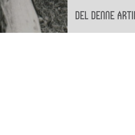
Del denne arti
Viden
Tilgæng
Nyere tid
Tilgæng
Samlingen på Viborg
Museum
Publikationer
org
Projekter og netværk
Arkæologi