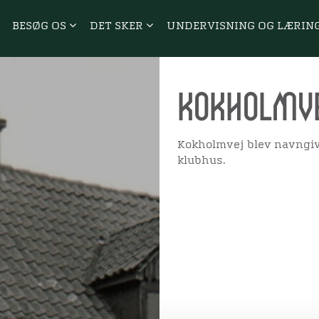
BESØG OS
DET SKER
UNDERVISNING OG LÆRIN
Kokholmv
Kokholmvej blev navngive
klubhus.