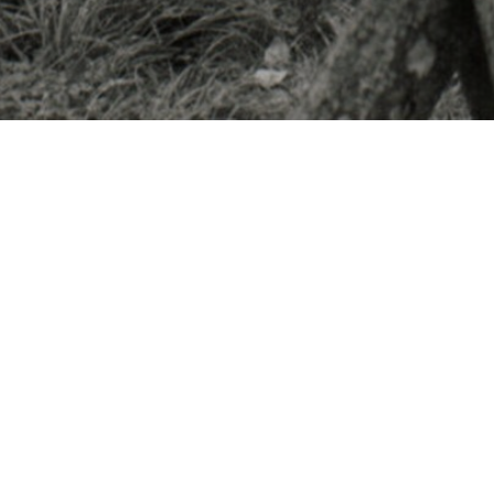
Besøg os
Om Viborg Museum
Museum Wibergis
Kontakt os
Domkirkekvarteret
Museets strategi
De fem Halder
Privatlivspolitik
Hvolris Jernalderlandsby
Bliv medlem af Vib
Museumsforening
E' Bindstouw
Viborg Museums
årsberetning