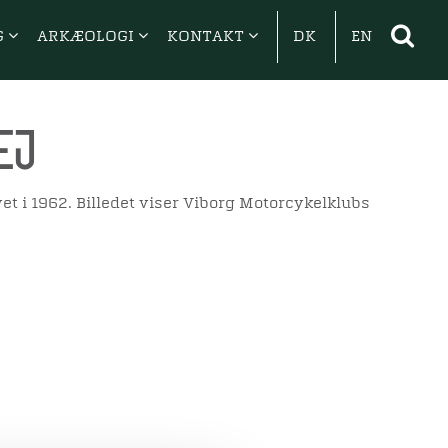
G
ARKÆOLOGI
KONTAKT
DK
EN
ej
t i 1962. Billedet viser Viborg Motorcykelklubs