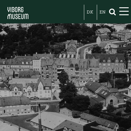
DK
EN