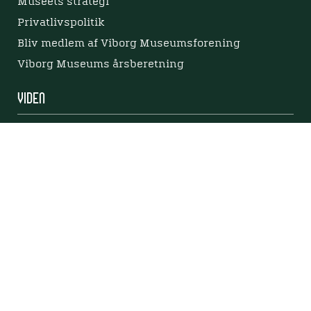
Museets strategi
Privatlivspolitik
Bliv medlem af Viborg Museumsforening
Viborg Museums årsberetning
Viden
Nyere tid
Samlingen på Viborg Museum
Publikationer
Projekter og netværk
Arkæologi
Tilgængelighedserklæring
Tilgængelighed på websitet