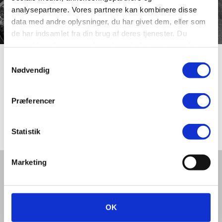
analysepartnere. Vores partnere kan kombinere disse
data med andre oplysninger, du har givet dem, eller som
de har indsamlet fra din brug af deres tjenester. Du
samtykker til vores cookies, hvis du fortsætter med at
anvende vores hjemmeside.
Samtykkevalg
Mosevænget
Nødvendig
Præferencer
Mosevænget har sit navn efter den nærliggende
Søndermose. Vejen er fra midten af 1990’erne.
Statistik
Marketing
Del denne artikel med andre:
OK