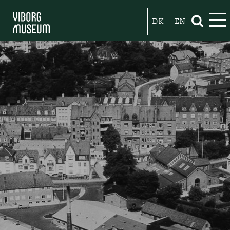
DK
EN