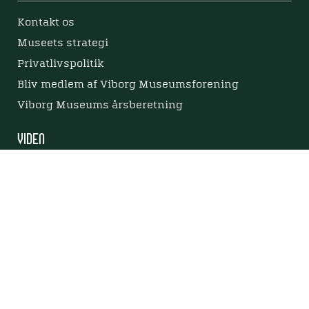
Kontakt os
Museets strategi
Privatlivspolitik
Bliv medlem af Viborg Museumsforening
Viborg Museums årsberetning
Viden
Nyere tid
Samlingen på Viborg Museum
Publikationer
Projekter og netværk
Arkæologi
Tilgængelighedserklæring