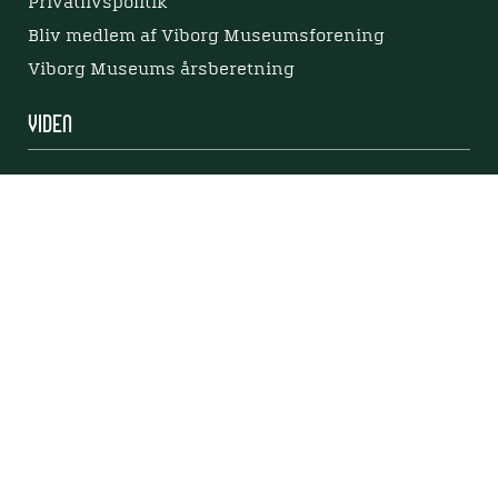
Privatlivspolitik
Bliv medlem af Viborg Museumsforening
Viborg Museums årsberetning
Viden
Nyere tid
Samlingen på Viborg Museum
Publikationer
Projekter og netværk
Arkæologi
Tilgængelighedserklæring
Tilgængelighed på websitet
Mød os her