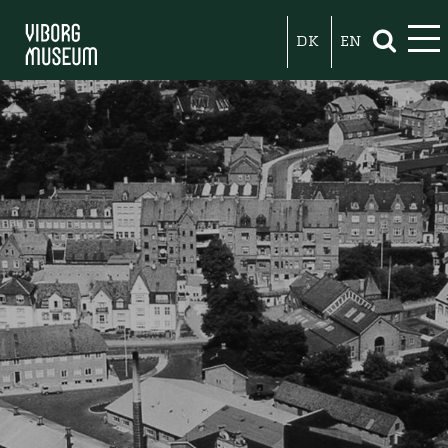
DK
EN