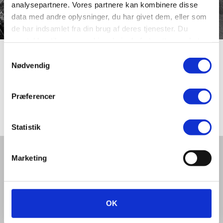
analysepartnere. Vores partnere kan kombinere disse
data med andre oplysninger, du har givet dem, eller som
de har indsamlet fra din brug af deres tjenester. Du
samtykker til vores cookies, hvis du fortsætter med at
anvende vores hjemmeside.
Samtykkevalg
Valmuevej
Nødvendig
Præferencer
Valmuevej blev navngivet i 1959.
Statistik
Del denne artikel med andre:
Marketing
OK