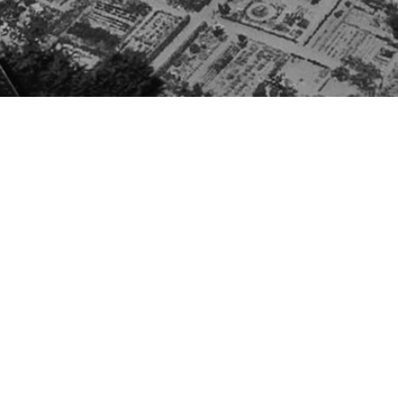
Besøg os
Om Viborg Museum
Museum Wibergis
Kontakt os
Domkirkekvarteret
Museets strategi
De fem Halder
Privatlivspolitik
Hvolris Jernalderlandsby
Bliv medlem af Vib
Museumsforening
E' Bindstouw
Viborg Museums
årsberetning