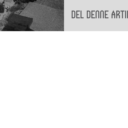
Del denne arti
Viden
Tilgæng
Nyere tid
Tilgæng
Samlingen på Viborg
Museum
Publikationer
org
Projekter og netværk
Arkæologi