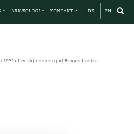
G
ARKÆOLOGI
KONTAKT
DK
EN
i 1931 efter skjaldenes gud Brages hustru.