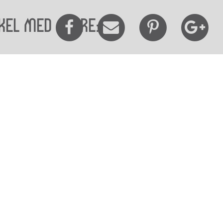
kel med andre:
elighedserklæring
Mød os her
elighed på websitet