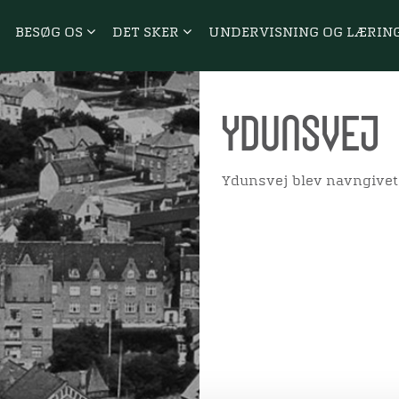
BESØG OS
DET SKER
UNDERVISNING OG LÆRIN
Ydunsvej
Ydunsvej blev navngivet 