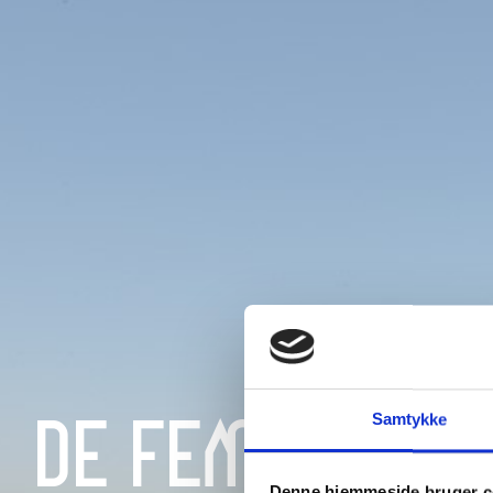
DE FEM HALDE
Samtykke
Denne hjemmeside bruger c