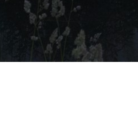
Attraktio
Highli