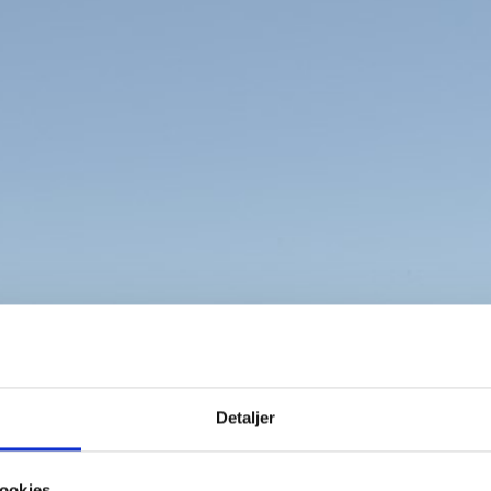
R
Detaljer
ookies