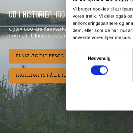
Vi bruger cookies til at tilpas
UD I HISTORIEN. IND I NATUREN
vores trafik. Vi deler også o
annonceringspartnere og anal
Oplev 800-års danmarkshistorie med borgruiner,
dem, eller som de har indsaml
herregård, legeplads, gådejagt og vandreture.
anvende vores hjemmeside.
Samtykkevalg
PLANLÆG DIT BESØG
TURE OG AKTIVITETE
Nødvendig
HIGHLIGHTS PÅ DE FEM HALDER