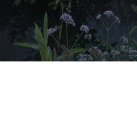
ner
ghts