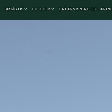
BESØG OS
DET SKER
UNDERVISNING OG LÆRIN