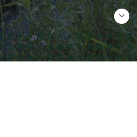
Det sker
Det kan du
opleve