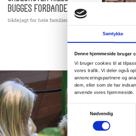
Bugges Forbandelse
Gådejagt for hele familien
Samtykke
Denne hjemmeside bruger c
Vi bruger cookies til at tilpas
vores trafik. Vi deler også o
annonceringspartnere og anal
dem, eller som de har indsaml
Børnen
anvende vores hjemmeside.
Et kreativt
Samtykkevalg
barnlige sj
Nødvendig