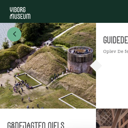
Guidede
Oplev De f
Gådejagten Niels