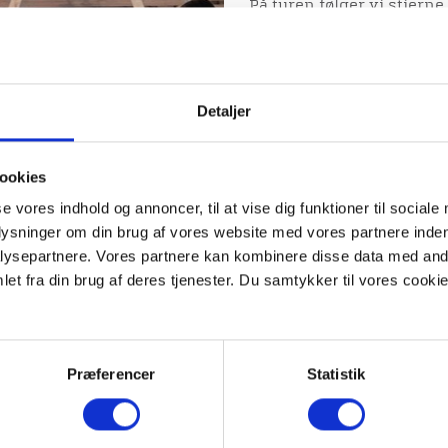
På turen følger vi stierne
fra borge, og vi folder f
riddere, adelsmænd og ko
Vi hører om Niels Bugge
om Hald som tilflugtssted
Detaljer
katolske biskop. Underve
romantiske have, Hald H
panoramaudsigten fra de
ookies
Hald Slot.
se vores indhold og annoncer, til at vise dig funktioner til sociale
Turen kan udvides med 3
plysninger om din brug af vores website med vores partnere inden
større rundtur.
ysepartnere. Vores partnere kan kombinere disse data med andr
Læs mere og book en guid
et fra din brug af deres tjenester. Du samtykker til vores cookie
es Hald
her.
 åndehul for børn og
æle.
Præferencer
Statistik