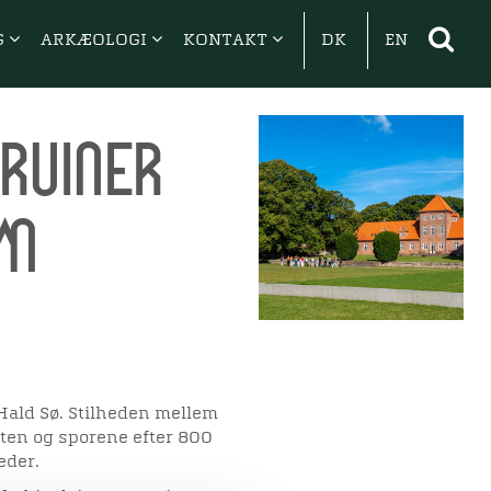
G
ARKÆOLOGI
KONTAKT
DK
EN
ruiner
em
Hald Sø. Stilheden mellem
nten og sporene efter 800
eder.