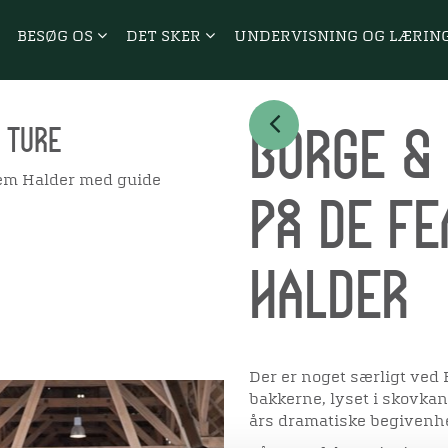
BESØG OS
DET SKER
UNDERVISNING OG LÆRIN
Borge & 
 ture
em Halder med guide
på De f
Halder
Der er noget særligt ved 
bakkerne, lyset i skovka
års dramatiske begivenh