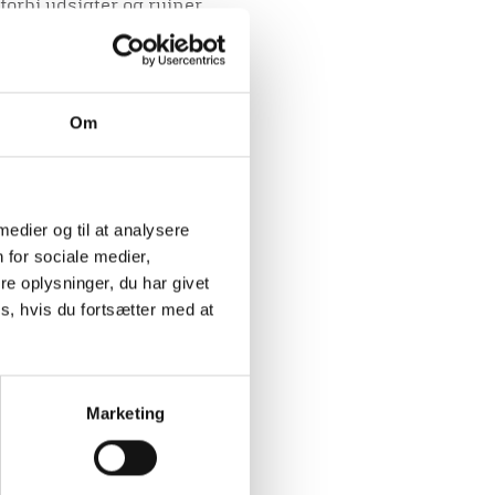
 forbi udsigter og ruiner
ortællingerne ud om de
nger, der formede stedet.
s kampvilje mod kongen og
 for Viborgs sidste
Om
js kommer vi forbi den
ovedgård og
t tilbageværende tårn på
 medier og til at analysere
0 min, så I kommer på en
 for sociale medier,
e oplysninger, du har givet
et tur på De fem Halder
s, hvis du fortsætter med at
Marketing