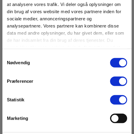
at analysere vores trafik. Vi deler også oplysninger om
din brug af vores website med vores partnere inden for
sociale medier, annonceringspartnere og
analysepartnere. Vores partnere kan kombinere disse
data med andre oplysninger, du har givet dem, eller som
de har indsamlet fra din brug af deres tjenester. Du
samtykker til vores cookies, hvis du fortsætter med at
Haldladen - udstilling
anvende vores hjemmeside.
Samtykkevalg
Nødvendig
Et godt sted at starte dit besøg.
Præferencer
Statistik
Marketing
Gammel Hald