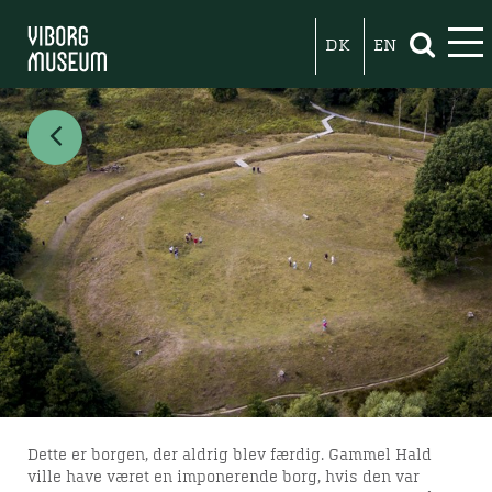
DK
EN
Dette er borgen, der aldrig blev færdig. Gammel Hald
ville have været en imponerende borg, hvis den var