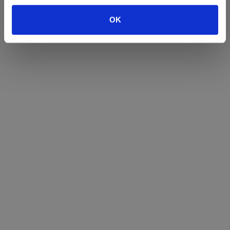
Borgen der aldrig blev færdig.
OK
Hald Slot
En topmoderne borg.