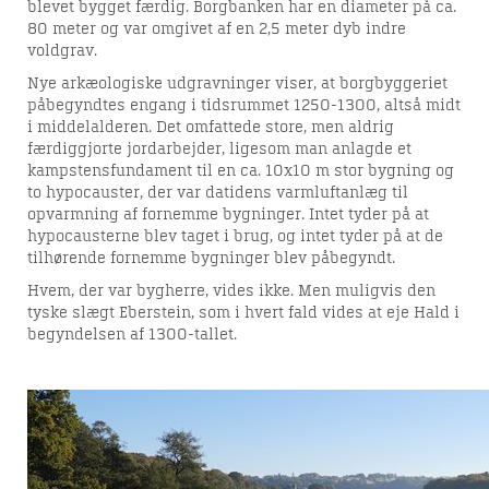
blevet bygget færdig. Borgbanken har en diameter på ca.
80 meter og var omgivet af en 2,5 meter dyb indre
voldgrav.
Nye arkæologiske udgravninger viser, at borgbyggeriet
påbegyndtes engang i tidsrummet 1250-1300, altså midt
i middelalderen. Det omfattede store, men aldrig
færdiggjorte jordarbejder, ligesom man anlagde et
kampstensfundament til en ca. 10x10 m stor bygning og
to hypocauster, der var datidens varmluftanlæg til
opvarmning af fornemme bygninger. Intet tyder på at
hypocausterne blev taget i brug, og intet tyder på at de
tilhørende fornemme bygninger blev påbegyndt.
Hvem, der var bygherre, vides ikke. Men muligvis den
tyske slægt Eberstein, som i hvert fald vides at eje Hald i
begyndelsen af 1300-tallet.