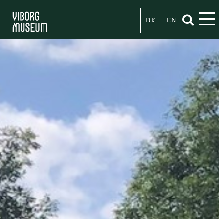
DK
EN