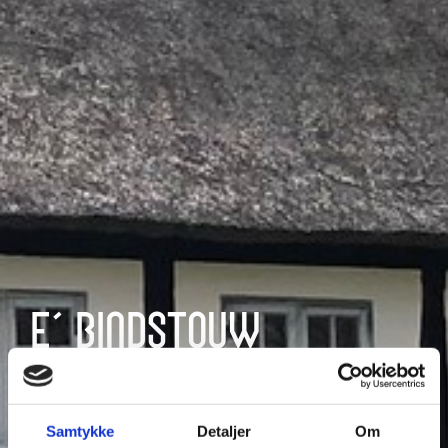
E' BINDSTOUW
Måske verdens mindste frilandsmuseum.
Samtykke
Detaljer
Om
BESØG E' BINDSTOUW