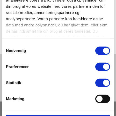
at analysere vores trafik. Vi deler også oplysninger om
din brug af vores website med vores partnere inden for
sociale medier, annonceringspartnere og
analysepartnere. Vores partnere kan kombinere disse
data med andre oplysninger, du har givet dem, eller som
de har indsamlet fra din brug af deres tjenester. Du
samtykker til vores cookies, hvis du fortsætter med at
Priser og kontakt
anvende vores hjemmeside.
Samtykkevalg
Nødvendig
Find praktisk information om E'
Bindstouw her.
Del denne artikel med andre:
Præferencer
Statistik
Marketing
Åbningstider