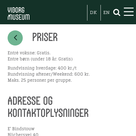
DK
EN
Priser
Entré voksne: Gratis.
Entre børn (under 18 år: Gratis)
Rundvisning hverdage: 400 kr./t
Rundvisning aftener/Weekend: 600 kr.
Maks. 25 personer per gruppe.
Adresse og
kontaktoplysninger
E' Bindstouw
Blichersvej 40