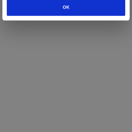
Åbningstider 2026
OK
Besøg os
Museum Wibergis
Domkirkekvarteret
De fem Halder