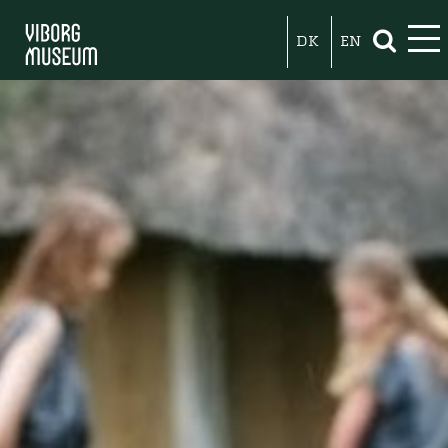
DK
EN