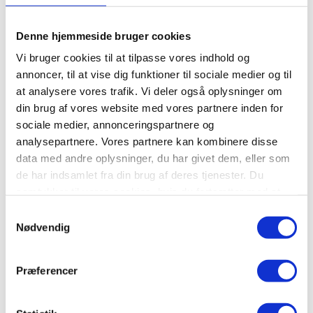
registreret.
Lydbånd samt film- og videooptagelser. På
Denne hjemmeside bruger cookies
arkivet kan du låne lokalhistoriske film på
Vi bruger cookies til at tilpasse vores indhold og
DVD
annoncer, til at vise dig funktioner til sociale medier og til
at analysere vores trafik. Vi deler også oplysninger om
din brug af vores website med vores partnere inden for
Arkiv.dk
sociale medier, annonceringspartnere og
analysepartnere. Vores partnere kan kombinere disse
data med andre oplysninger, du har givet dem, eller som
Lokalhistorisk Arkiv er også en del af den store
de har indsamlet fra din brug af deres tjenester. Du
landsdækkende database Arkiv.dk.
samtykker til vores cookies, hvis du fortsætter med at
I Arkiv.dk søger du i materiale, der opbevares i mere end
Besøg og kontakt arkivet
500 danske arkiver.
anvende vores hjemmeside.
Samtykkevalg
Nødvendig
En del materiale er digitaliseret, så du umiddelbart kan
Klik her for mere information og
se det på arkiv.dk. Men der er lang vej endnu, inden alt
kontaktoplysninger.
er digitalt, så i mange tilfælde skal du henvende dig
Præferencer
direkte til et arkiv, for at se materialet.
Det er en god idé at sende en mail til arkivet på forhånd,