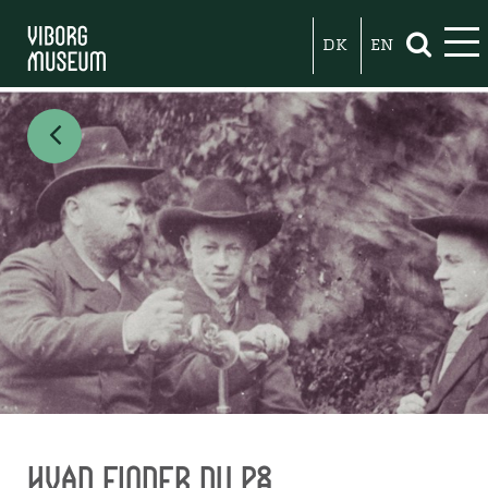
DK
EN
Hvad finder du på