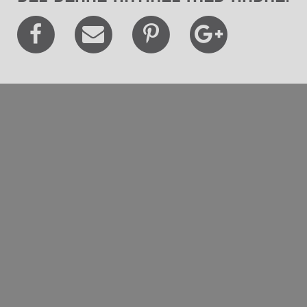
Besøg os
Museum Wibergis
Domkirkekvarteret
De fem Halder
Hvolris Jernalderlandsby
E' Bindstouw