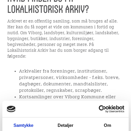
Lokalhistorisk Arkiv?
Arkivet er en offentlig samling, som må bruges af alle.
Her kan du få noget at vide om kommunen i fortid og
nutid. Om Viborg, landsbyer, kulturmiljøer, landskaber,
bygninger, butikker, industrier, foreninger,
begivenheder, personer og meget mere. På
Lokalhistorisk Arkiv har du som borger adgang til
følgende:
Arkivalier fra foreninger, institutioner,
privatpersoner, virksomheder - f.eks. breve,
dagbøger, dokumenter, mandtalslister,
protokoller, regnskaber, scrapbøger.
Kortsamlinger over Viborg Kommune eller
dele af den. I kortsamlingen findes også
bygningstegninger.
Ca. 75.000 fotos fra Viborg Kommune
gennem de sidste ca. 140 år.
Samtykke
Detaljer
Om
Aviser fra 1773 til i dag. Alle artikler er