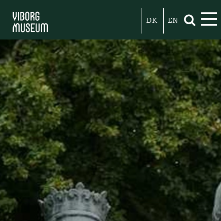
DK
EN