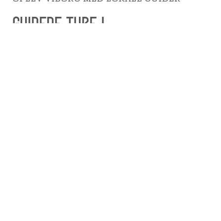
GUIDEDE TURE I
SENSOMMEREN
Læs mere
GUIDET TUR OG BRUNCH I DET FRI
BORGE & BRUNCH