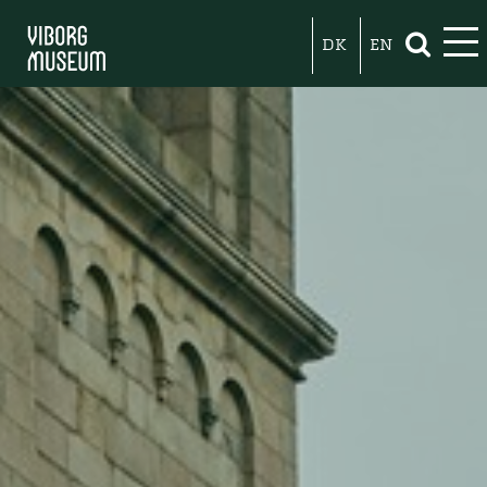
DK
EN