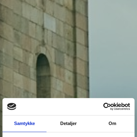
Sensommer i Viborg
2026
Samtykke
Detaljer
Om
Se alle oplevelser og book her.