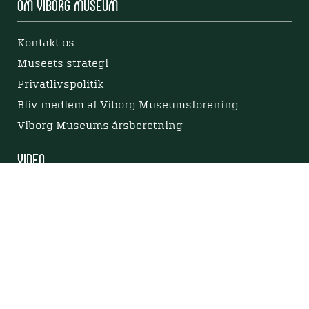
Om Viborg Museum
Kontakt os
Museets strategi
Privatlivspolitik
Bliv medlem af Viborg Museumsforening
Viborg Museums årsberetning
Viden
Nyere tid
Samlingen på Viborg Museum
Publikationer
Projekter og netværk
Arkæologi