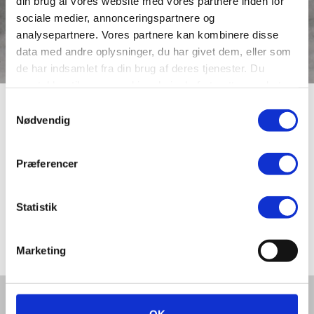
din brug af vores website med vores partnere inden for
sociale medier, annonceringspartnere og
analysepartnere. Vores partnere kan kombinere disse
data med andre oplysninger, du har givet dem, eller som
de har indsamlet fra din brug af deres tjenester. Du
samtykker til vores cookies, hvis du fortsætter med at
anvende vores hjemmeside.
Samtykkevalg
Aalborgvej
Nødvendig
Præferencer
Aalborgvej optræder første gang i Viborg Købstads
Ligning for 1915-1916 med gadenumrene 2, 3 og 4.
Billedet med cyklisten er fra Brostrøms marker ved
Statistik
hjørnet af Aalborgvej (i dag Gl. Aalborgvej) og Skivevej,
hvor Katedralskolen i dag ligger.
Marketing
Del denne artikel med andre: