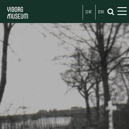
DK
EN