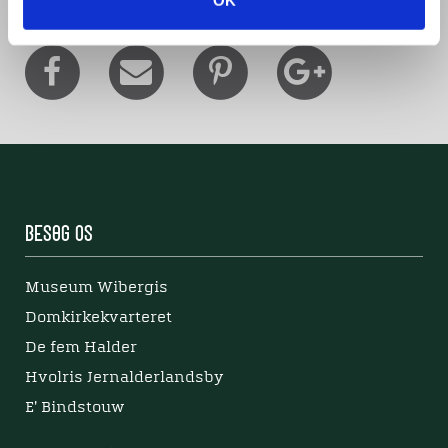
OK
Besøg os
Museum Wibergis
Domkirkekvarteret
De fem Halder
Hvolris Jernalderlandsby
E' Bindstouw