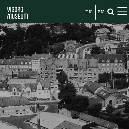
DK
EN