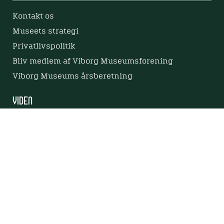
Kontakt os
Museets strategi
Privatlivspolitik
Bliv medlem af Viborg Museumsforening
Viborg Museums årsberetning
Viden
Nyere tid
Samlingen på Viborg Museum
Publikationer
Projekter og netværk
Arkæologi
Tilgængelighedserklæring