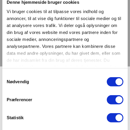
Denne hjemmeside bruger cookies
Vi bruger cookies til at tilpasse vores indhold og
annoncer, til at vise dig funktioner til sociale medier og til
at analysere vores trafik. Vi deler også oplysninger om
din brug af vores website med vores partnere inden for
sociale medier, annonceringspartnere og
analysepartnere. Vores partnere kan kombinere disse
data med andre oplysninger, du har givet dem, eller som
de har indsamlet fra din brug af deres tjenester. Du
samtykker til vores cookies, hvis du fortsætter med at
anvende vores hjemmeside.
Samtykkevalg
Asmildvej
Nødvendig
Præferencer
Asmildvej var indtil navngivelsen i 1963 en kirkesti, og
den var indtil anlæggelsen af Houlkærvej i begyndelsen
af 1970’erne forbindelsen fra Randersvej til Kokholmvej
Statistik
og Røddingvej. Navnet, som man tidligere mente betød
asernes muld, kan formodentlig forklares ved det gamle,