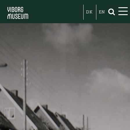
DK
EN