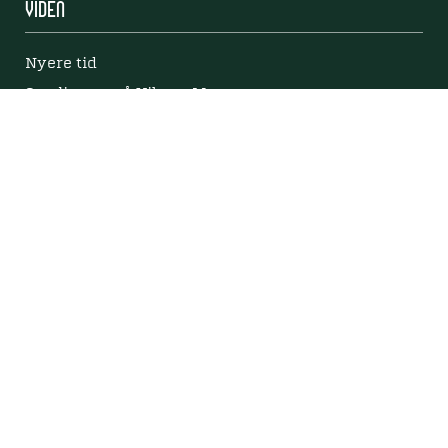
Viden
Nyere tid
Samlingen på Viborg Museum
Publikationer
Projekter og netværk
Arkæologi
Tilgængelighedserklæring
Tilgængelighed på websitet
Mød os her