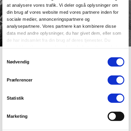
at analysere vores trafik. Vi deler også oplysninger om
din brug af vores website med vores partnere inden for
sociale medier, annonceringspartnere og
analysepartnere. Vores partnere kan kombinere disse
data med andre oplysninger, du har givet dem, eller som
de har indsamlet fra din brug af deres tjenester. Du
samtykker til vores cookies, hvis du fortsætter med at
anvende vores hjemmeside.
Samtykkevalg
Banegårds Alle
Nødvendig
Præferencer
Banegårds Allé forbinder Banegårdspladsen med
Vesterbrogade. Anlagt på en del af Jyllandsgade, da
Banegårdsområdet blev omlagt i midten af 1990’erne og
Statistik
Viborg Svømmehal bygget (indviet den 10. januar 1998).
Alléen er kantet med store, smukke asketræer.
Vandkunstskulpturen “De tre vejvisere” i rundkørslen på
Marketing
Banegårdspladsen er skabt af kunstneren Peter Stuhr,
der også har udsmykket varmtvandsbassinet i
Svømmehallen.