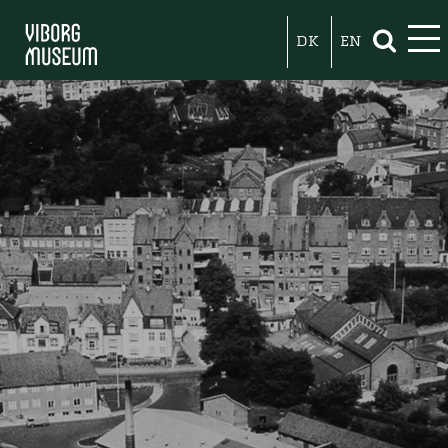
DK
EN