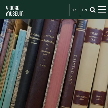
DK
EN