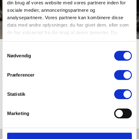
din brug af vores website med vores partnere inden for
sociale medier, annonceringspartnere og
analysepartnere. Vores partnere kan kombinere disse
data med andre oplysninger, du har givet dem, eller som
de har indsamlet fra din brug af deres tjenester. Du
samtykker til vores cookies, hvis du fortsætter med at
anvende vores hjemmeside.
Dannebrogsgade
Samtykkevalg
Nødvendig
Navngivet 1902, hed tidligere “Ny Vestergade”. I 1914
Præferencer
blev byens to mejerier sluttet sammen under Viborg
Andelsmejeri, som i 1924 flyttede fra Store Sct. Hans
Gade 8 til en større grund i Dannebrogsgade. Mejeriet
Statistik
blev lukket i marts 1988, skorstenen blev væltet,
grunden ryddet og der blev opført ældreboliger på
stedet.
Marketing