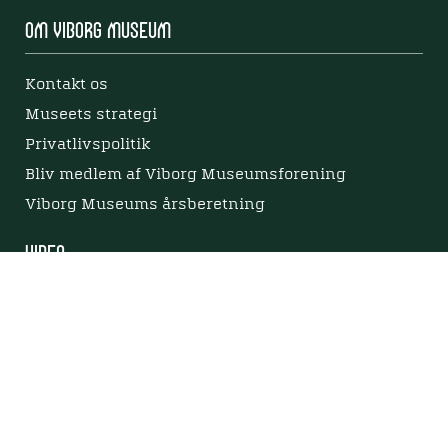
Om Viborg Museum
Kontakt os
Museets strategi
Privatlivspolitik
Bliv medlem af Viborg Museumsforening
Viborg Museums årsberetning
Viden
Nyere tid
Samlingen på Viborg Museum
Publikationer
Projekter og netværk
Arkæologi