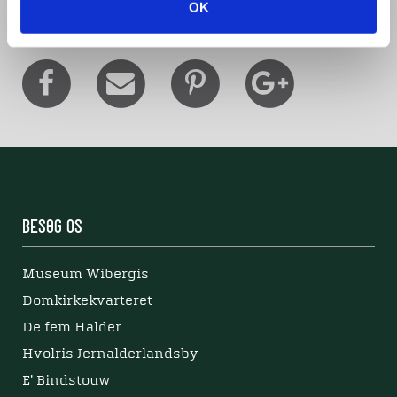
Del denne artikel med andre:
OK
Besøg os
Museum Wibergis
Domkirkekvarteret
De fem Halder
Hvolris Jernalderlandsby
E' Bindstouw