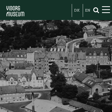
DK
EN