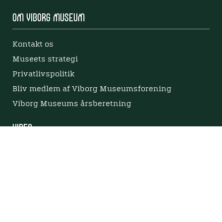
Om Viborg Museum
Kontakt os
Museets strategi
Privatlivspolitik
Bliv medlem af Viborg Museumsforening
Viborg Museums årsberetning
Viden
Nyere tid
Samlingen på Viborg Museum
Publikationer
Projekter og netværk
Arkæologi