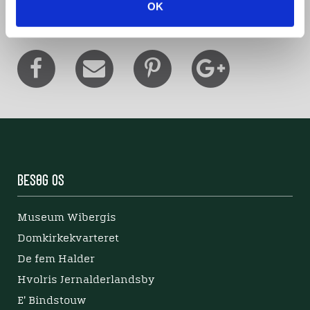
Del denne artikel med andre:
OK
Besøg os
Museum Wibergis
Domkirkekvarteret
De fem Halder
Hvolris Jernalderlandsby
E' Bindstouw