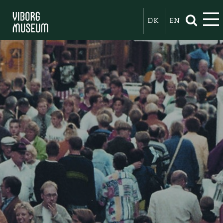
DK
EN