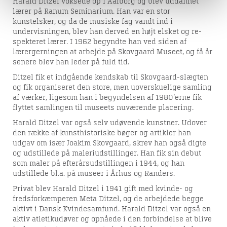
Harald Ditzel voksede op i Aalborg og blev uddannet
lærer på Ranum Seminarium. Han var en stor
kunstelsker, og da de musiske fag vandt ind i
undervisningen, blev han derved en højt elsket og re-
spekteret lærer. I 1962 begyndte han ved siden af
lærergerningen at arbejde på Skovgaard Museet, og få år
senere blev han leder på fuld tid.
Ditzel fik et indgående kendskab til Skovgaard-slægten
og fik organiseret den store, men uoverskuelige samling
af værker, ligesom han i begyndelsen af 1980’erne fik
flyttet samlingen til museets nuværende placering.
Harald Ditzel var også selv udøvende kunstner. Udover
den række af kunsthistoriske bøger og artikler han
udgav om især Joakim Skovgaard, skrev han også digte
og udstillede på maleriudstillinger. Han fik sin debut
som maler på efterårsudstillingen i 1944, og han
udstillede bl.a. på museer i Århus og Randers.
Privat blev Harald Ditzel i 1941 gift med kvinde- og
fredsforkæmperen Meta Ditzel, og de arbejdede begge
aktivt i Dansk Kvindesamfund. Harald Ditzel var også en
aktiv atletikudøver og opnåede i den forbindelse at blive