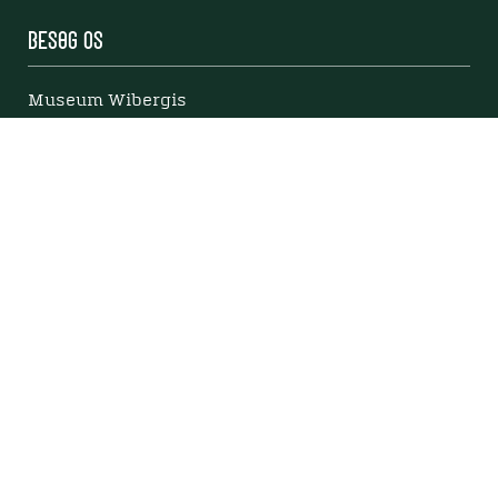
Besøg os
Museum Wibergis
Domkirkekvarteret
De fem Halder
Hvolris Jernalderlandsby
E' Bindstouw
Om Viborg Museum
Kontakt os
Museets strategi
Privatlivspolitik
Bliv medlem af Viborg Museumsforening
Viborg Museums årsberetning