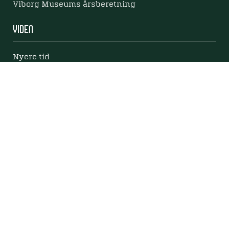
Viborg Museums årsberetning
Viden
Nyere tid
Samlingen på Viborg Museum
Publikationer
Projekter og netværk
Arkæologi
Tilgængelighedserklæring
Tilgængelighed på websitet
Mød os her