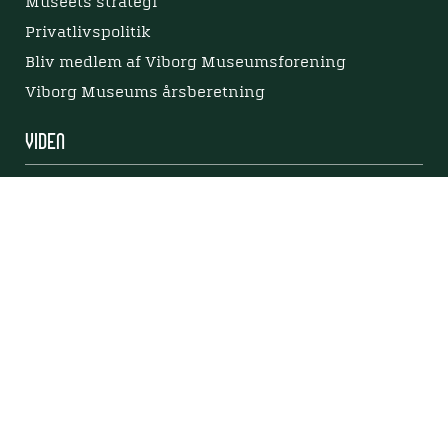
Museets strategi
Privatlivspolitik
Bliv medlem af Viborg Museumsforening
Viborg Museums årsberetning
Viden
Nyere tid
Samlingen på Viborg Museum
Publikationer
Projekter og netværk
Arkæologi
Tilgængelighedserklæring
Tilgængelighed på websitet