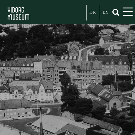
DK
EN