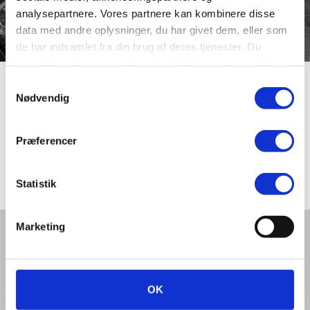
analysepartnere. Vores partnere kan kombinere disse
data med andre oplysninger, du har givet dem, eller som
de har indsamlet fra din brug af deres tjenester. Du
samtykker til vores cookies, hvis du fortsætter med at
anvende vores hjemmeside.
Samtykkevalg
Drosselvej
Nødvendig
Præferencer
Vej i “Fuglekvarteret” syd for Holstebrovej. Drosselvej
blev navngivet i 1954.
Statistik
Marketing
Del denne artikel med andre:
OK