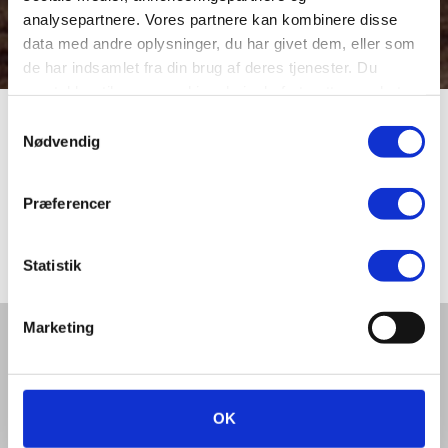
analysepartnere. Vores partnere kan kombinere disse
data med andre oplysninger, du har givet dem, eller som
de har indsamlet fra din brug af deres tjenester. Du
samtykker til vores cookies, hvis du fortsætter med at
anvende vores hjemmeside.
Samtykkevalg
Eksercerpladsen
Nødvendig
Præferencer
På billedet er en flyver landet på den gamle
eksercerplads ved Tinghallen
Statistik
Marketing
Del denne artikel med andre:
OK