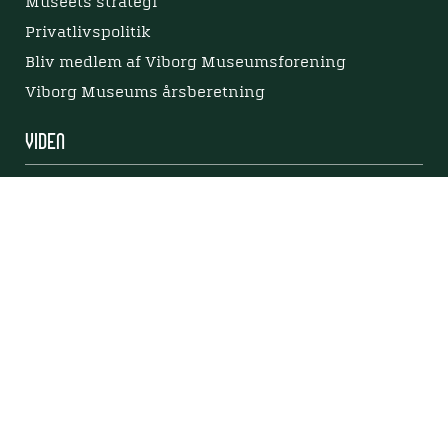
Museets strategi
Privatlivspolitik
Bliv medlem af Viborg Museumsforening
Viborg Museums årsberetning
Viden
Nyere tid
Samlingen på Viborg Museum
Publikationer
Projekter og netværk
Arkæologi
Tilgængelighedserklæring
Tilgængelighed på websitet