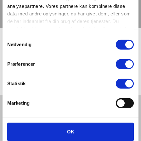
analysepartnere. Vores partnere kan kombinere disse
data med andre oplysninger, du har givet dem, eller som
de har indsamlet fra din brug af deres tjenester. Du
samtykker til vores cookies, hvis du fortsætter med at
anvende vores hjemmeside.
Samtykkevalg
Erantisvej
Nødvendig
Præferencer
Vejen ligger i Blomsterkvarteret, som skød op omkring
1960’erne.
Statistik
Marketing
Del denne artikel med andre:
OK