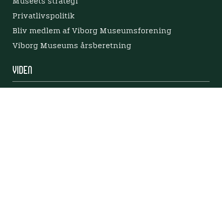
Museets strategi
Privatlivspolitik
Bliv medlem af Viborg Museumsforening
Viborg Museums årsberetning
Viden
Nyere tid
Samlingen på Viborg Museum
Publikationer
Projekter og netværk
Arkæologi
Tilgængelighedserklæring
Tilgængelighed på websitet