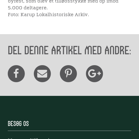
byfest, som blev et tilløbsstykke med op imod
5.000 deltagere.
Foto: Karup Lokalhistoriske Arkiv.
Del denne artikel med andre:
Besøg os