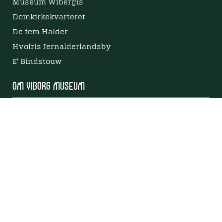
Museum Wibergis
Domkirkekvarteret
De fem Halder
Hvolris Jernalderlandsby
E' Bindstouw
Om Viborg Museum
Kontakt os
Museets strategi
Privatlivspolitik
Bliv medlem af Viborg Museumsforening
Viborg Museums årsberetning
Viden