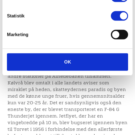
Kølvrå blev bygget midt på den bare hede for at
skaffe billige boliger til de ansatte på
Statistik
flyvestationen, og byen udmærkede sig på flere
områder. Det var den første by, der var planlagt
helt fra grunden, alle huse var lejeboliger, og
Marketing
skatteprocenten var landets laveste med kun 3,5.
Her blev der for første gang i Danmark bygget et
butikstorv, hvor man ad en smal gågade kunne gå
fra den ene til den anden af de 13 forretninger, og
OK
da byen i 1956 fik sin egen station, havde den
allerede efter få år flere ekspeditioner end alle de
andre stationer på Alhedebanen tilsammen.
Kølvrå blev omtalt i alle landets aviser som
miraklet på heden, skatteydernes paradis og byen
med de kønne unge fruer, hvis gennemsnitsalder
kun var 20-25 år. Det er sandsynligvis også den
eneste by, der er blevet transporteret en F-84 G
Thunderjet igennem. Jetflyet, der har en
vingebredde på 10 m, blev bugseret igennem byen
til Torvet i 1956 i forbindelse med den allerførste