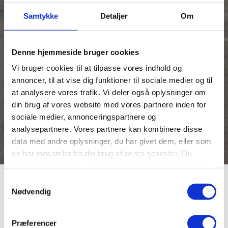
Samtykke
Detaljer
Om
Denne hjemmeside bruger cookies
Vi bruger cookies til at tilpasse vores indhold og
annoncer, til at vise dig funktioner til sociale medier og til
at analysere vores trafik. Vi deler også oplysninger om
din brug af vores website med vores partnere inden for
sociale medier, annonceringspartnere og
analysepartnere. Vores partnere kan kombinere disse
data med andre oplysninger, du har givet dem, eller som
de har indsamlet fra din brug af deres tjenester. Du
samtykker til vores cookies, hvis du fortsætter med at
anvende vores hjemmeside.
Flytransport gennem
Samtykkevalg
Nødvendig
flyverbyen
Præferencer