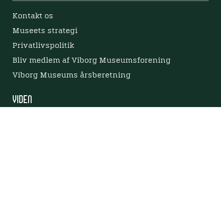
Kontakt os
Museets strategi
Privatlivspolitik
Bliv medlem af Viborg Museumsforening
Viborg Museums årsberetning
Viden
Nyere tid
Samlingen på Viborg Museum
Publikationer
Projekter og netværk
Arkæologi
Tilgængelighedserklæring