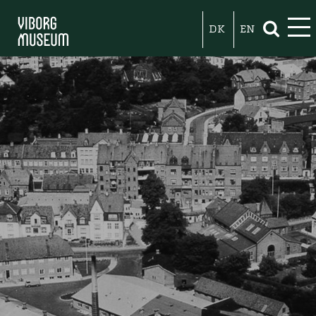
DK
EN