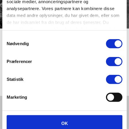
sociale medier, annonceringspartnere og
analysepartnere. Vores partnere kan kombinere disse
data med andre oplysninger, du har givet dem, eller som
de har indsamlet fra din brug af deres tjenester. Du
samtykker til vores cookies, hvis du fortsætter med at
anvende vores hjemmeside.
Samtykkevalg
Grønlandsvej
Nødvendig
Præferencer
Villavej imellem Jegstrupvej og Islandsvej. Navngivet i
1960 og beliggende vest for Færøvej i et kvarter med
navne efter de nordiske lande.
Statistik
Marketing
Del denne artikel med andre:
OK