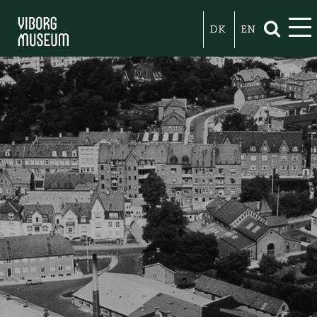
DK
EN