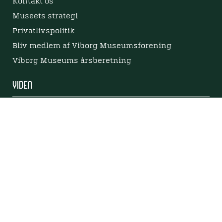
Kontakt os
Museets strategi
Privatlivspolitik
Bliv medlem af Viborg Museumsforening
Viborg Museums årsberetning
Viden
Nyere tid
Samlingen på Viborg Museum
Publikationer
Projekter og netværk
Arkæologi
Tilgængelighedserklæring