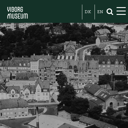
DK
EN