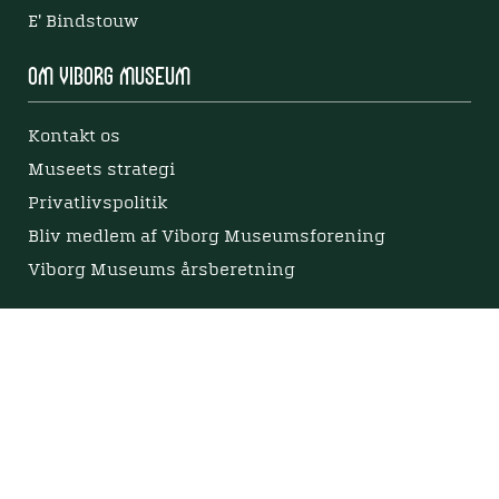
E' Bindstouw
Om Viborg Museum
Kontakt os
Museets strategi
Privatlivspolitik
Bliv medlem af Viborg Museumsforening
Viborg Museums årsberetning
Viden
Nyere tid
Samlingen på Viborg Museum
Publikationer
Projekter og netværk