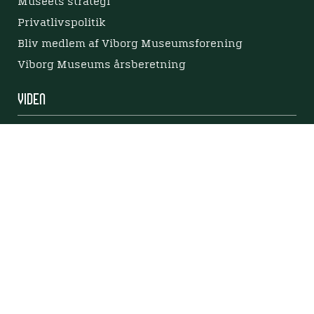
Museets strategi
Privatlivspolitik
Bliv medlem af Viborg Museumsforening
Viborg Museums årsberetning
Viden
Nyere tid
Samlingen på Viborg Museum
Publikationer
Projekter og netværk
Arkæologi
Tilgængelighedserklæring
Tilgængelighed på websitet