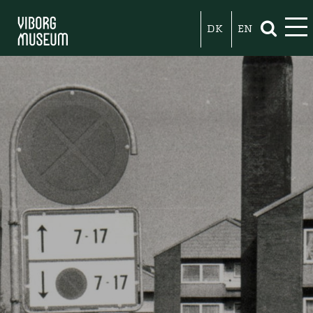
DK
EN