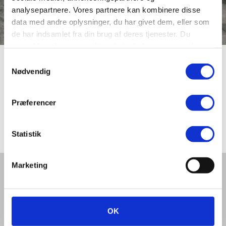
analysepartnere. Vores partnere kan kombinere disse
data med andre oplysninger, du har givet dem, eller som
de har indsamlet fra din brug af deres tjenester. Du
samtykker til vores cookies, hvis du fortsætter med at
anvende vores hjemmeside.
Samtykkevalg
H. C. Andersens Vej
Nødvendig
Præferencer
H. C. Andersens Vej blev navngivet i 1943 efter den
fynske digter Hans Christian Andersen (1805-1875).
Statistik
Marketing
Del denne artikel med andre:
OK