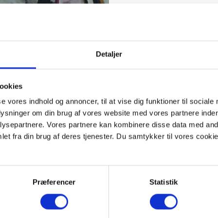
Jensenius Jacobsen havde
kunstakademiet i Københ
på valsen. Han travede m
skønhed og glædede sig
Detaljer
det på valsen i årene før
Da han kom tilbage til D
men han vendte tilbage t
ookies
malermester.
se vores indhold og annoncer, til at vise dig funktioner til sociale
Men det kunstnerisk kunn
plysninger om din brug af vores website med vores partnere inden
arbejdede han ved sit sta
ysepartnere. Vores partnere kan kombinere disse data med andr
Han tog mod bestillinger
et fra din brug af deres tjenester. Du samtykker til vores cookie
da han til sidst ikke kun
salgsudstilling på Preisle
Hans billeder glædede ha
Jul i Viborg
eller fulgte m
Præferencer
Statistik
omkring 1930.
I 1980 lavede Stiftsmusee
fællesskab en udstilling 