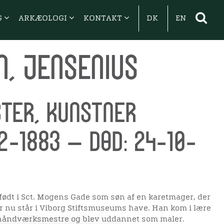
G
ARKÆOLOGI
KONTAKT
DK
EN
n, Jensenius
ter, kunstner
2-1883 — Død: 24-10-
født i Sct. Mogens Gade som søn af en karetmager, der
er nu står i Viborg Stiftsmuseums have. Han kom i lære
håndværksmestre og blev uddannet som maler.