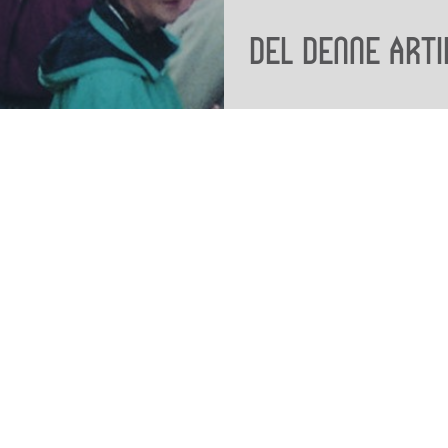
Del denne arti
Viden
Tilgæng
Nyere tid
Tilgæng
Samlingen på Viborg
Museum
Publikationer
org
Projekter og netværk
Arkæologi