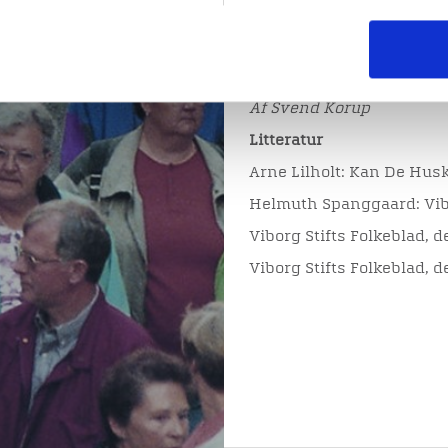
udlåne deres billeder. De
over dem, og det blev klar
for ejerne, hvoraf mange
Af Svend Korup
Litteratur
Arne Lilholt: Kan De Husk
Helmuth Spanggaard: Vibo
Viborg Stifts Folkeblad, 
Viborg Stifts Folkeblad, d