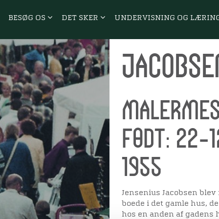
BESØG OS
DET SKER
UNDERVISNING OG LÆRIN
Jacobse
Malermes
Født: 22-1
1955
Jensenius Jacobsen blev 
boede i det gamle hus, d
hos en anden af gadens 