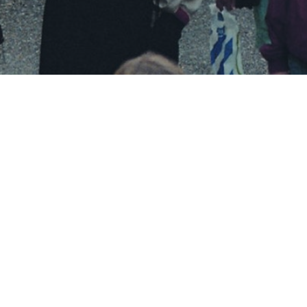
Besøg os
Om Viborg Museum
Museum Wibergis
Kontakt os
Domkirkekvarteret
Museets strategi
De fem Halder
Privatlivspolitik
Hvolris Jernalderlandsby
Bliv medlem af Vib
Museumsforening
E' Bindstouw
Viborg Museums
årsberetning