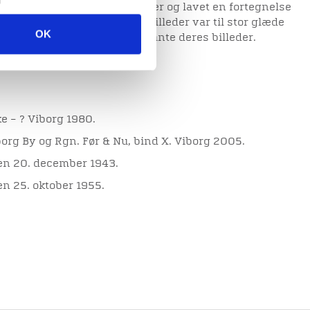
r blev afleveret mange billeder og lavet en fortegnelse
t for arrangørerne, at hans billeder var til stor glæde
OK
 kun med betænkelighed udlånte deres billeder.
e – ? Viborg 1980.
rg By og Rgn. Før & Nu, bind X. Viborg 2005.
den 20. december 1943.
en 25. oktober 1955.