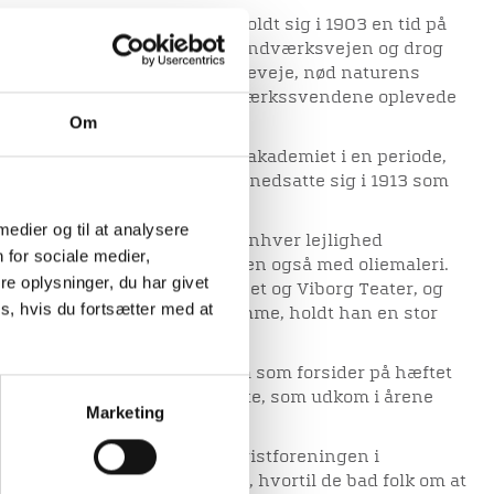
 kunstneriske evner og opholdt sig i 1903 en tid på
avn. Han valgte dog at gå håndværksvejen og drog
asser af mil på de tyske landeveje, nød naturens
 kammeratskabet, som håndværkssvendene oplevede
Om
 den første verdenskrig.
anmark var han igen på kunstakademiet i en periode,
il Viborg som malersvend og nedsatte sig i 1913 som
 medier og til at analysere
e han dog ikke slippe. Ved enhver lejlighed
 for sociale medier,
ffeli, mest med akvareller, men også med oliemaleri.
e oplysninger, du har givet
, han malede for Hedeselskabet og Viborg Teater, og
s, hvis du fortsætter med at
ne have alle sine billeder hjemme, holdt han en stor
rs hotel.
ns bysbørn, også når de kom som forsider på hæftet
ed som bilag til det store hæfte, som udkom i årene
Marketing
t, Lokalhistorisk Arkiv og Turistforeningen i
af Jensenius Jacobsens kunst, hvortil de bad folk om at