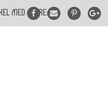
kel med andre:
elighedserklæring
Mød os her
elighed på websitet