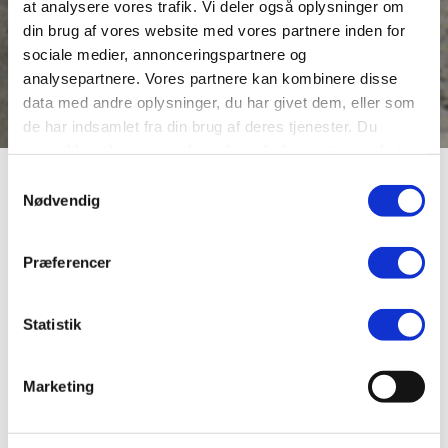
at analysere vores trafik. Vi deler også oplysninger om
din brug af vores website med vores partnere inden for
sociale medier, annonceringspartnere og
analysepartnere. Vores partnere kan kombinere disse
data med andre oplysninger, du har givet dem, eller som
de har indsamlet fra din brug af deres tjenester. Du
samtykker til vores cookies, hvis du fortsætter med at
anvende vores hjemmeside.
Samtykkevalg
Johannes Ewalds
Nødvendig
Vej
Præferencer
Statistik
Johannes Ewalds Vej blev navngivet i 1942, da byrådet
besluttede at benytte bestemte grupper af navne i de
enkelte kvarterer. Derfor opstod bl.a. et digterkvarter ved
Marketing
Brostrøms Toft. Vejen er opkaldt efter forfatteren
Johannes Ewald (1743-1781).