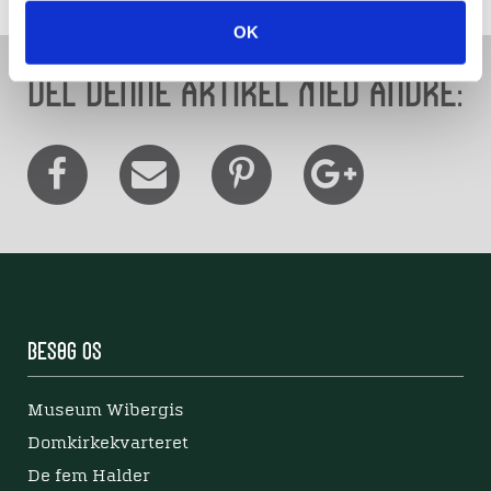
OK
Del denne artikel med andre:
Besøg os
Museum Wibergis
Domkirkekvarteret
De fem Halder