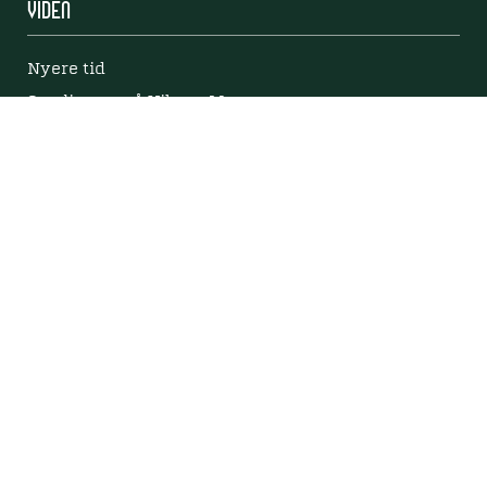
Viden
Nyere tid
Samlingen på Viborg Museum
Publikationer
Projekter og netværk
Arkæologi
Tilgængelighedserklæring
Tilgængelighed på websitet
Mød os her