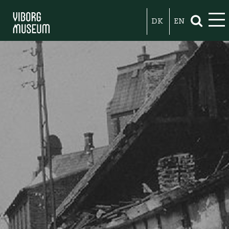
DK
EN