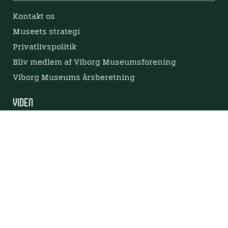
Kontakt os
Museets strategi
Privatlivspolitik
Bliv medlem af Viborg Museumsforening
Viborg Museums årsberetning
Viden
Nyere tid
Samlingen på Viborg Museum
Publikationer
Projekter og netværk
Arkæologi
Tilgængelighedserklæring