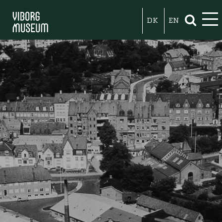
DK
EN