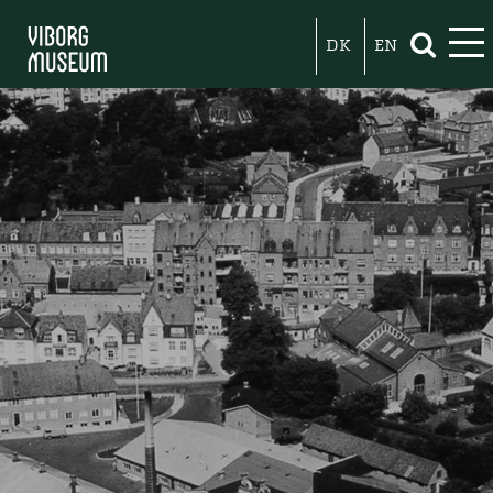
DK
EN