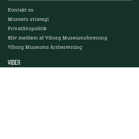
Kontakt os
Museets strategi
Privatlivspolitik
Bliv medlem af Viborg Museumsforening
Viborg Museums årsberetning
Viden
Nyere tid
Samlingen på Viborg Museum
Publikationer
Projekter og netværk
Arkæologi
Tilgængelighedserklæring