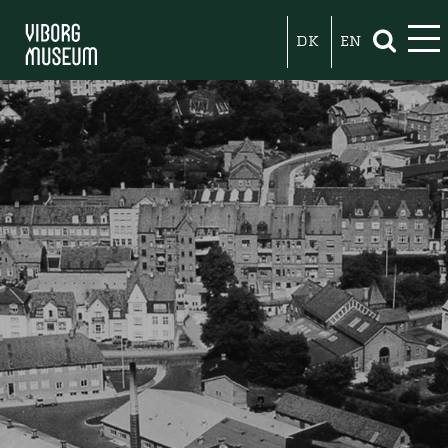
DK
EN