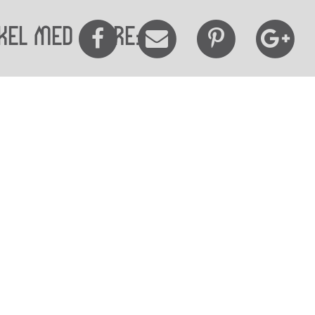
kel med andre:
elighedserklæring
Mød os her
elighed på websitet