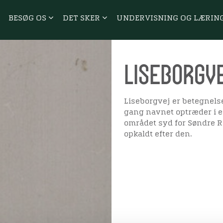
BESØG OS
DET SKER
UNDERVISNING OG LÆRIN
Liseborgv
Liseborgvej er betegnelse
gang navnet optræder i en
området syd for Søndre Ri
opkaldt efter den.