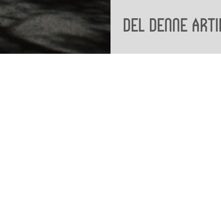
Del denne arti
Viden
Tilgæng
Nyere tid
Tilgæng
Samlingen på Viborg
Museum
Publikationer
org
Projekter og netværk
Arkæologi