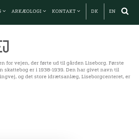
G
ARKÆOLOGI
KONTAKT
DK
EN
ej
n for vejen, der førte ud til gården Liseborg. Første
 skattebog er i 1938-1939. Den har givet navn til
ngvej, og det store idrætsanlæg, Liseborgcenteret, er